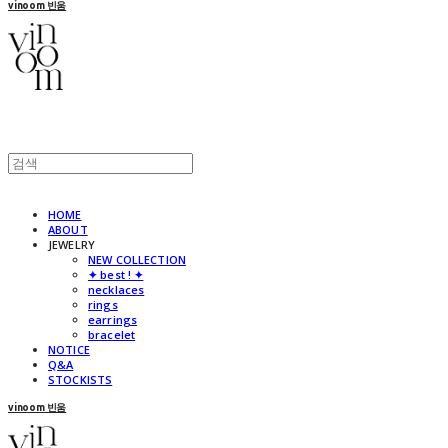
vinoom 빈움
HOME
ABOUT
JEWELRY
NEW COLLECTION
✦ best ! ✦
necklaces
rings
earrings
bracelet
NOTICE
Q&A
STOCKISTS
vinoom 빈움