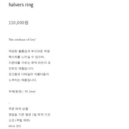
halvers ring
110,000원
'The embrace of love'
적당한 볼륨감과 부드러운 무광
텍스처를 느끼실 수 있으며,
가운데를 가르는 큐빅 라인이 포
인트인 제품입니다.
견고함과 디테일의 아름다움이
느껴지는 제품입니다.
두께(윗면) : 약 7mm
-
주문 제작 상품
영업일 기준 평균 7일 제작 기간
소요 (주말 제외)
silver 925