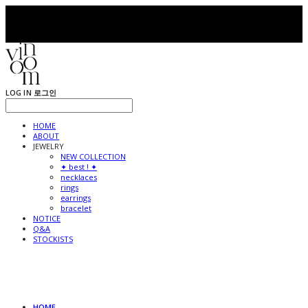
LOG IN
로그인
HOME
ABOUT
JEWELRY
NEW COLLECTION
✦ best ! ✦
necklaces
rings
earrings
bracelet
NOTICE
Q&A
STOCKISTS
HOME