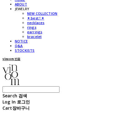
ABOUT
JEWELRY
NEW COLLECTION
✦ best ! ✦
necklaces
rings
earrings
bracelet
NOTICE
Q&A
STOCKISTS
vinoom 빈움
Search
검색
Log In
로그인
Cart
장바구니