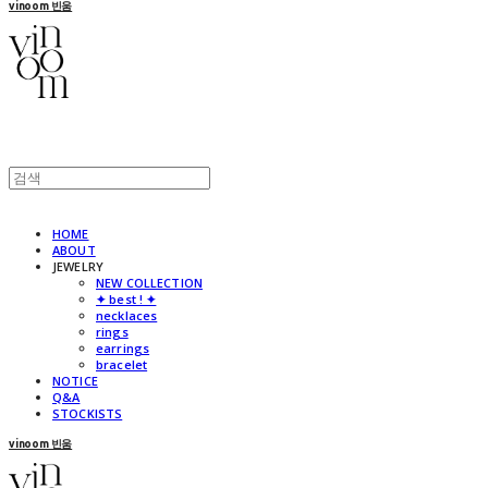
vinoom 빈움
HOME
ABOUT
JEWELRY
NEW COLLECTION
✦ best ! ✦
necklaces
rings
earrings
bracelet
NOTICE
Q&A
STOCKISTS
vinoom 빈움