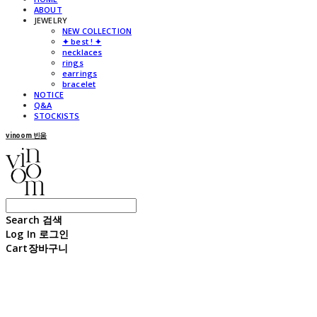
ABOUT
JEWELRY
NEW COLLECTION
✦ best ! ✦
necklaces
rings
earrings
bracelet
NOTICE
Q&A
STOCKISTS
vinoom 빈움
Search
검색
Log In
로그인
Cart
장바구니