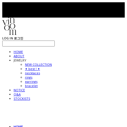
LOG IN
로그인
HOME
ABOUT
JEWELRY
NEW COLLECTION
✦ best ! ✦
necklaces
rings
earrings
bracelet
NOTICE
Q&A
STOCKISTS
HOME